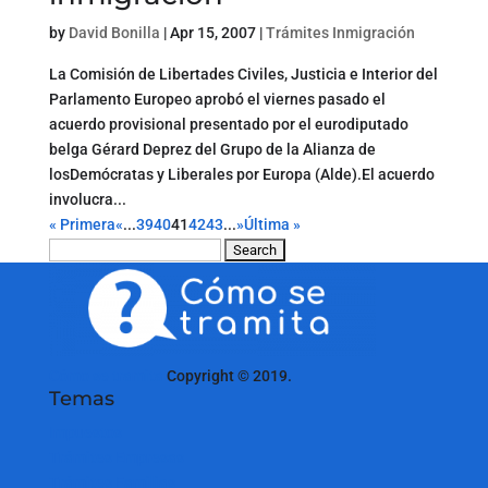
by
David Bonilla
|
Apr 15, 2007
|
Trámites Inmigración
La Comisión de Libertades Civiles, Justicia e Interior del
Parlamento Europeo aprobó el viernes pasado el
acuerdo provisional presentado por el eurodiputado
belga Gérard Deprez del Grupo de la Alianza de
losDemócratas y Liberales por Europa (Alde).El acuerdo
involucra...
« Primera
«
...
39
40
41
42
43
...
»
Última »
Search
for:
Cómo se tramita
Copyright © 2019.
Temas
Impuestos
Trámites Empresas
Trámites Familias