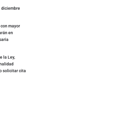
e diciembre
s con mayor
arán en
saria
 la Ley,
onalidad
 solicitar cita