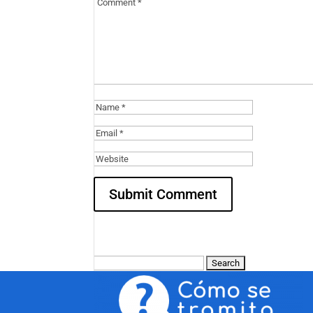
Search
for: