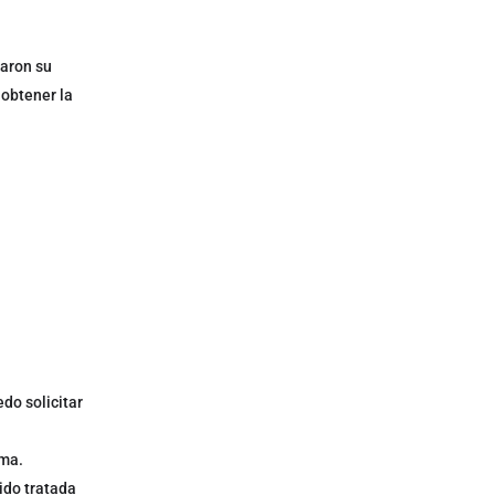
raron su
 obtener la
do solicitar
ima.
ido tratada