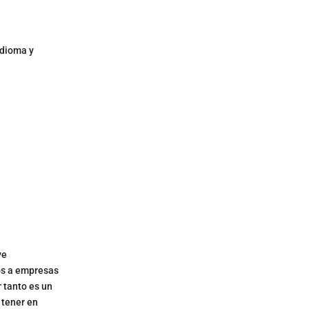
idioma y
ye
os a empresas
 tanto es un
 tener en