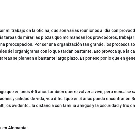
acer mi trabajo en la oficina, que son varias reuniones al día con provee
s tareas de mirar las piezas que me mandan los proveedores, trabajar l
guna preocupación. Por ser una organización tan grande, los procesos s
veles del organigrama con lo que tardan bastante. Eso provoca que la c
areas se planean a bastante largo plazo. Es por eso por lo que en gene
go que en unos 4-5 años también querré volver a vivir, pero nunca se s
iones y calidad de vida, veo difícil que en 4 años pueda encontrar en B
lí; es evidente…la distancia con familia amigos y la oscuridad y frío en
a en Alemania: