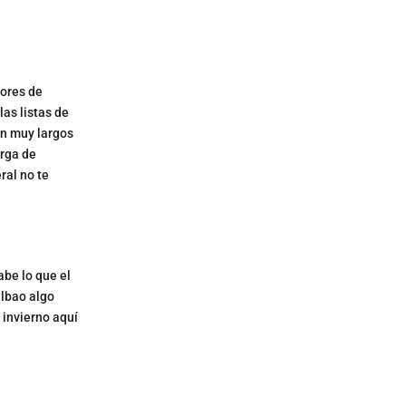
dores de
as listas de
on muy largos
arga de
ral no te
abe lo que el
ilbao algo
 invierno aquí