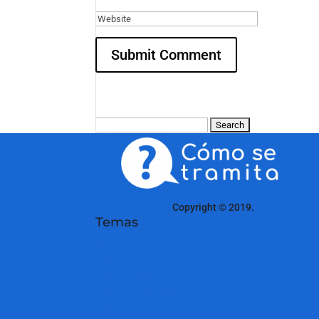
Search
for:
Cómo se tramita
Copyright © 2019.
Temas
Impuestos
Trámites Empresas
Trámites Familias
Trámites Inmigración
Trámites Particulares