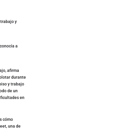
 trabajo y
 conocía a
jo, afirma
plotar durante
iso y trabajo
todo de un
ificultades en
es cómo
reet, una de