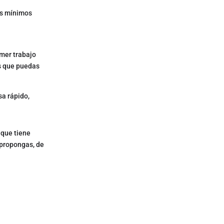
os mínimos
imer trabajo
os que puedas
sa rápido,
 que tiene
 propongas, de