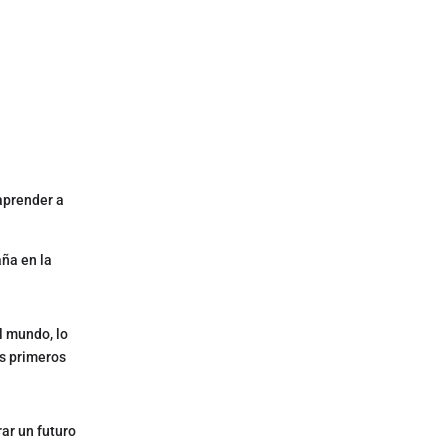
aprender a
aña en la
l mundo, lo
os primeros
rar un futuro