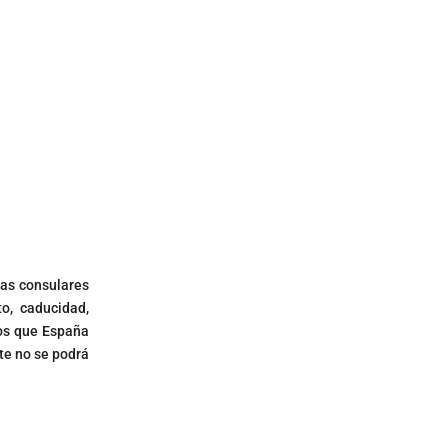
nas consulares
o, caducidad,
los que España
te no se podrá