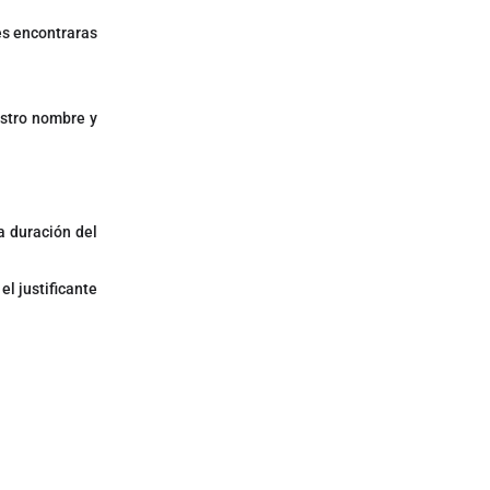
es encontraras
estro nombre y
a duración del
l justificante