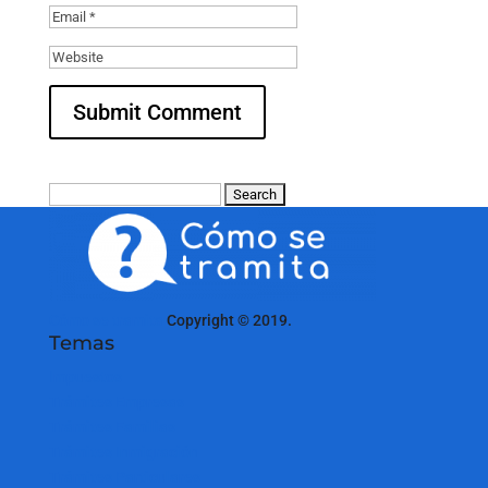
Search
for:
Cómo se tramita
Copyright © 2019.
Temas
Impuestos
Trámites Empresas
Trámites Familias
Trámites Inmigración
Trámites Particulares