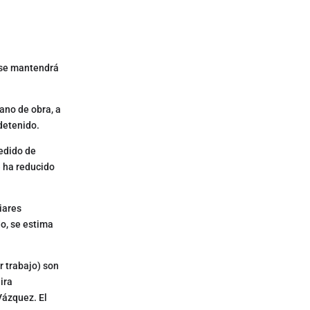
a se mantendrá
ano de obra, a
 detenido.
pedido de
e ha reducido
iares
do, se estima
r trabajo) son
ira
Vázquez. El