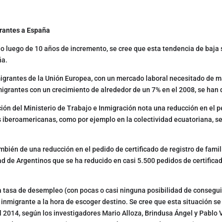
grantes a España
do luego de 10 años de incremento, se cree que esta tendencia de baj
ña.
igrantes de la Unión Europea, con un mercado laboral necesitado de m
nmigrantes con un crecimiento de alrededor de un 7% en el 2008, se han
ón del Ministerio de Trabajo e Inmigración nota una reducción en el 
 iberoamericanas, como por ejemplo en la colectividad ecuatoriana, s
mbién de una reducción en el pedido de certificado de registro de famil
dad de Argentinos que se ha reducido en casi 5.500 pedidos de certifica
alta tasa de desempleo (con pocas o casi ninguna posibilidad de consegui
nmigrante a la hora de escoger destino. Se cree que esta situación se 
l 2014, según los investigadores Mario Alloza, Brindusa Ángel y Pablo 