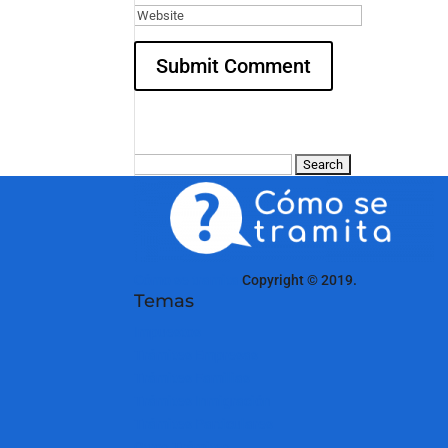
Search
for:
Cómo se tramita
Copyright © 2019.
Temas
Impuestos
Trámites Empresas
Trámites Familias
Trámites Inmigración
Trámites Particulares
Otros Trámites