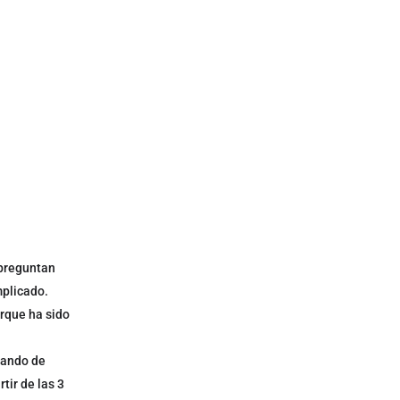
 preguntan
mplicado.
orque ha sido
lando de
tir de las 3