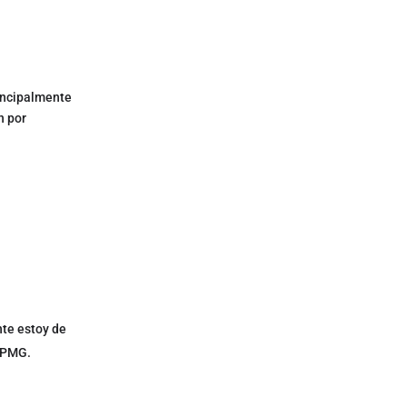
rincipalmente
n por
nte estoy de
 KPMG.