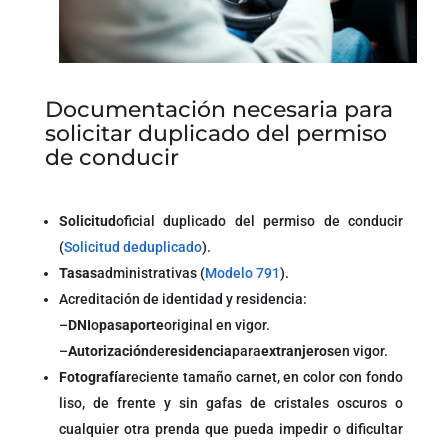
Documentación necesaria para
solicitar duplicado del permiso
de conducir
Solicitud
oficial duplicado del permiso de conducir
(
Solicitud deduplicado
).
Tasas
administrativas (
Modelo 791
).
Acreditación de identidad y residencia:
–
DNI
o
pasaporte
original en vigor.
–
Autorización
de
residencia
para
extranjeros
en vigor.
Fotografía
reciente tamaño carnet, en color con fondo
liso, de frente y sin gafas de cristales oscuros o
cualquier otra prenda que pueda impedir o dificultar