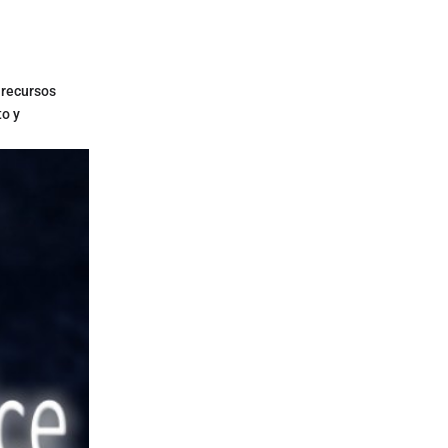
 recursos
to y